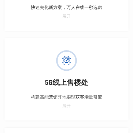
快速去化新方案，万人在线一秒选房
极速筹备，省时省钱，最快一天开盘。移动选房，微信
展开
扫码一键抢房，效率百倍提升。转化翻倍，公测数据生
成热力图，实时销控抢拍模式，未选房客户引导，提高
去化。
5G线上售楼处
构建高能营销阵地实现获客增量引流
私域流量阵地，在线看房选房，置业顾问在线交互，社
展开
交裂变引流；无抗性信息链接，实现线上逼定，老带新
推荐赚佣金，形成良性循环。