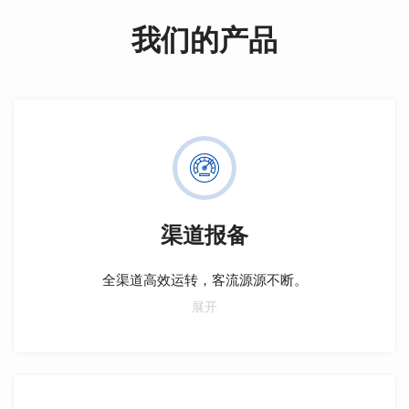
我们的产品
渠道报备
全渠道高效运转，客流源源不断。
实时报备，减少纠纷；设定保护期，防截客；多样化报
展开
备规则，激励合作；数据追踪，解决结佣难题。保护项
目利益，增强信任，提升效率。