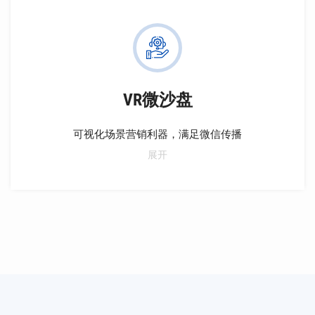
和二次开发，确保营销活动既符合节奏又充满创意。
VR微沙盘
可视化场景营销利器，满足微信传播
三维立体呈现，实拍建模随需而购，还原真实场景，房
展开
源信息一目了然。沉浸式漫游体验，仿佛置身其中。一
键启动在线讲解，置业顾问专业引领。便捷看房，随时
随地，轻松选择心仪房源。让您的房产之路更加顺畅！