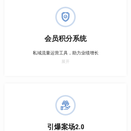
会员积分系统
私域流量运营工具，助力业绩增长
私域流量运营工具，构建私域流量池，积累会员积分，
展开
实现精准营销。分析会员资料与消费习惯，定制个性化
促销。积分兑换优惠券及实物礼品，增强会员粘性。跨
业态整合会员体系，实现交叉营销，提升会员价值。构
建新型地产生态圈，统一管理标准，提升品牌忠诚度。
利用大数据分析辅助决策，助力业绩增长。
引爆案场2.0