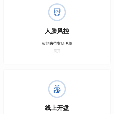
人脸风控
智能防范案场飞单
基于大数据风控算法，快速准确识别预警各类风险，智
展开
能预防案场风险，降低人工成本，提高工作效率。渠道
风控解决方案包含软件和人脸识别硬件，通过人脸识别
比对数据，实现客户风险与归属判定。智慧管理系统防
御渠道风险，重塑业务，赋能房企营销，制胜未来。
线上开盘