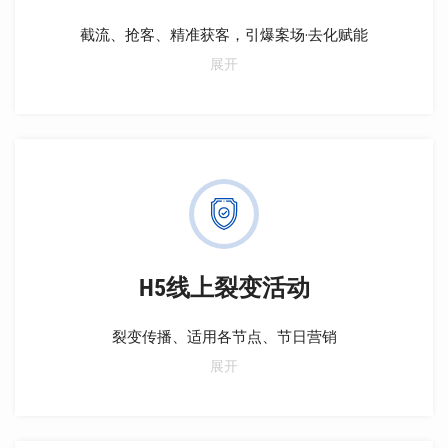
截流、抢客、精准获客，引爆案场·去化赋能
通过统一平台，实现数据管理和客户池搭建，推进降本
展开
增效。利用政策宣发和数据关联挖掘精准客户，活动助
力全城曝光和到访转化。打造裂变闭环，促进业绩增
长。嵌入云售楼处和AI名片，实时追踪客户行为，实现
精准沟通。全链路营销，持续互动获客。与私域流量、
案场管理系统无缝对接，实时接收客资提醒，支撑决
策，实现全流程管理、精细化运营。
H5线上裂变活动
裂变传播、适用各节点、节日营销
针对不同营销节点提供创意灵感，紧跟推盘节奏，包括
展开
入市、营销中心开放、示范区开放、开盘、加推、清盘
等。同时，结合节日、暖场主题、阶段性活动进行定制